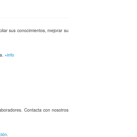
liar sus conocimientos, mejorar su
ea.
+info
laboradores. Contacta con nosotros
ción
.