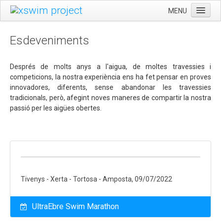
MENU
CA
INICI
Esdeveniments
ES
ESDEVENIMENTS
EN
SWIMSILVESTRE
Després de molts anys a l'aigua, de moltes travessies i
competicions, la nostra experiència ens ha fet pensar en proves
ULTRAEBRE SWIM MARATHON
innovadores, diferents, sense abandonar les travessies
tradicionals, però, afegint noves maneres de compartir la nostra
NORMATIVA GENERAL
passió per les aigües obertes.
SERVEIS
FORMACIÓ
ENTRENAMENTS
NUTRICIÓ
Tivenys - Xerta - Tortosa - Amposta, 09/07/2022
XSWIM PROJECT
CONTACTE
UltraEbre Swim Marathon